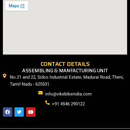
CONTACT DETAILS
ASSEMBLING & MANFACTURING UNIT
No.21 and 22, Sidco Industrial Estate, Madurai Road, Theni,
Tamil Nadu - 625531.
info@vikebikeindia.com
+91 4546 290122
F
T
Y
a
w
o
c
i
u
e
t
t
b
t
u