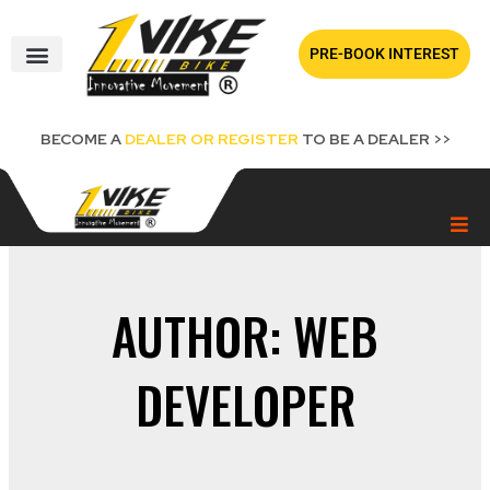
Skip
to
PRE-BOOK INTEREST
content
BECOME A
DEALER OR REGISTER
TO BE A DEALER >>
AUTHOR:
WEB
DEVELOPER